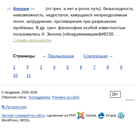
Апория
— (от греч. а нет и poros путь), безысходность,
20
невозможность, недостаток; кажущееся непреодолимым
логич. затруднение, противоречие при разрешении
проблемы. В др. греч. философии особой известностью
пользовались А. Зенона (обнаруживавшие&#8230; …
Словарь античности
Страницы
←
Предыдущая
Следующая
→
1
2
3
4
5
6
7
8
9
10
11
© Академик, 2000-2026
18+
Обратная связь:
Техподдержка
,
Реклама на сайте
👣 Путешествия
Экспорт словарей на сайты
, сделанные на PHP,
Joomla,
Drupal,
WordPress, MODx.