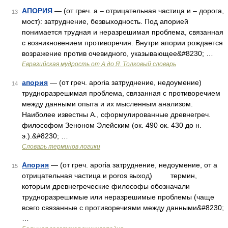
АПОРИЯ
— (от греч. а – отрицательная частица и – дорога,
13
мост): затруднение, безвыходность. Под апорией
понимается трудная и неразрешимая проблема, связанная
с возникновением противоречия. Внутри апории рождается
возражение против очевидного, указывающее&#8230; …
Евразийская мудрость от А до Я. Толковый словарь
апория
— (от греч. aporia затруднение, недоумение)
14
трудноразрешимая проблема, связанная с противоречием
между данными опыта и их мысленным анализом.
Наиболее известны А., сформулированные древнегреч.
философом Зеноном Элейским (ок. 490 ок. 430 до н.
э.).&#8230; …
Словарь терминов логики
Апория
— (от греч. aporia затруднение, недоумение, от а
15
отрицательная частица и poros выход) термин,
которым древнегреческие философы обозначали
трудноразрешимые или неразрешимые проблемы (чаще
всего связанные с противоречиями между данными&#8230;
…