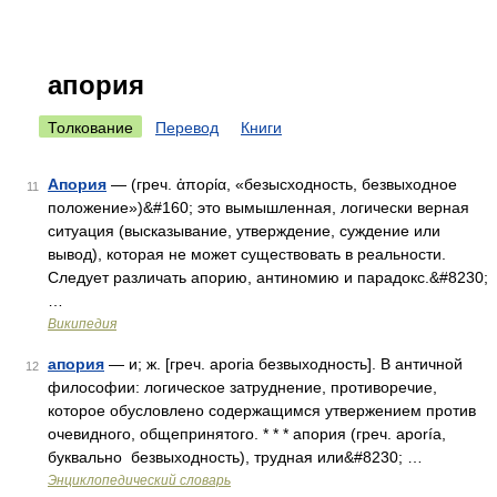
апория
Толкование
Перевод
Книги
Апория
— (греч. ἀπορία, «безысходность, безвыходное
11
положение»)&#160; это вымышленная, логически верная
ситуация (высказывание, утверждение, суждение или
вывод), которая не может существовать в реальности.
Следует различать апорию, антиномию и парадокс.&#8230;
…
Википедия
апория
— и; ж. [греч. aporia безвыходность]. В античной
12
философии: логическое затруднение, противоречие,
которое обусловлено содержащимся утвержением против
очевидного, общепринятого. * * * апория (греч. aporía,
буквально безвыходность), трудная или&#8230; …
Энциклопедический словарь