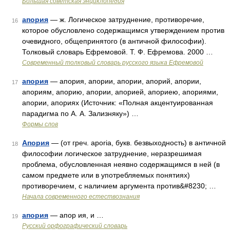
Большая советская энциклопедия
апория
— ж. Логическое затруднение, противоречие,
16
которое обусловлено содержащимся утверждением против
очевидного, общепринятого (в античной философии).
Толковый словарь Ефремовой. Т. Ф. Ефремова. 2000 …
Современный толковый словарь русского языка Ефремовой
апория
— апория, апории, апории, апорий, апории,
17
апориям, апорию, апории, апорией, апориею, апориями,
апории, апориях (Источник: «Полная акцентуированная
парадигма по А. А. Зализняку») …
Формы слов
Апория
— (от греч. aporia, букв. безвыходность) в античной
18
философии логическое затруднение, неразрешимая
проблема, обусловленная неявно содержащимся в ней (в
самом предмете или в употребляемых понятиях)
противоречием, с наличием аргумента против&#8230; …
Начала современного естествознания
апория
— апор ия, и …
19
Русский орфографический словарь